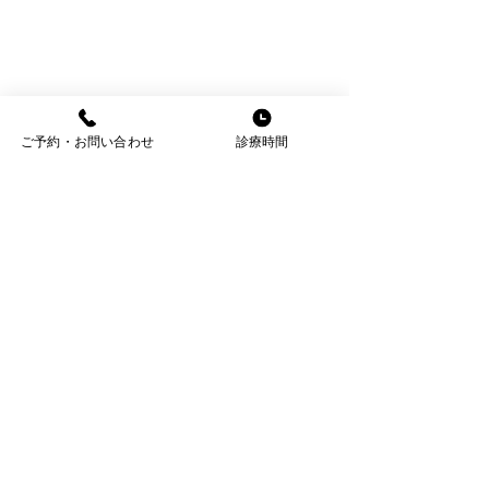
ご予約・お問い合わせ
診療時間
アクセス
名鉄線・岐阜駅徒歩5分
国道157号線「神田町6」交差点からす
ぐ
金宝町停留所・徒歩1分
MCビル 3階［エレベーター有（車いす
利用可能）］