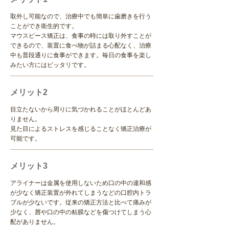
取外し可能なので、治療中でも簡単に歯磨きを行う
ことができ衛生的です。
マウスピース矯正は、食事の時には取り外すことが
できるので、装置に食べ物が詰まる心配なく、治療
中も普段通りに食事ができます。毎日の食事を楽し
みたい方にはピッタリです。
メリット2
目立たないから周りに気づかれることがほとんどあ
りません。
見た目によるストレスを感じることなく矯正治療が
可能です。
メリット3
アライナーは金属を使用しないため口の中の違和感
が少なく矯正装置が外れてしまうなどの口腔内トラ
ブルが少ないです。従来の矯正方法と比べて痛みが
少なく、唇や口の中の粘膜などを傷つけてしまう心
配がありません。