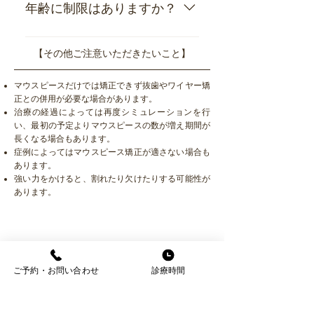
いただきます。
年齢に制限はありますか？
年齢の制限はありません。
【その他ご注意いただきたいこと】
マウスピースだけでは矯正できず抜歯やワイヤー矯
正との併用が必要な場合があります。
治療の経過によっては再度シミュレーションを行
い、最初の予定よりマウスピースの数が増え期間が
長くなる場合もあります。
症例によってはマウスピース矯正が適さない場合も
あります。
​強い力をかけると、割れたり欠けたりする可能性が
あります。
歯並びでお悩みの方はお気軽にご相談
ご予約・お問い合わせ
診療時間
ください
矯正治療をお考えの方は補天堂あおき歯科へ