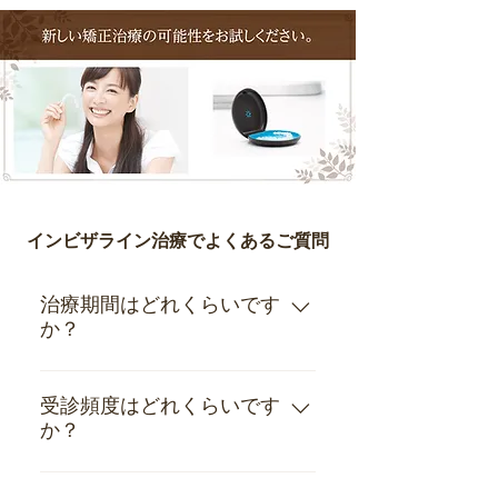
インビザライン治療でよくあるご質問
治療期間はどれくらいです
か？
およそ約2～3年です。ただ
し、歯の状態によって変わり
受診頻度はどれくらいです
ます。
か？
約2～4週間に一度受診をして